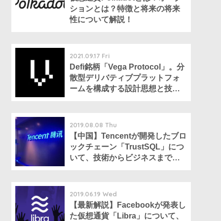
ションとは？特徴と将来の将来
性について解説！
2021.09.17 Fri
Defi銘柄「Vega Protocol」。分
散型デリバティブプラットフォ
ームを構成する設計思想と技術
要素とは
2019.08.08 Thu
【中国】Tencentが開発したブロ
ックチェーン「TrustSQL」につ
いて、技術からビジネスまで解
説する【Wechatを抱える巨大IT
企業】
2019.06.19 Wed
【最新解説】Facebookが発表し
た仮想通貨「Libra」について、