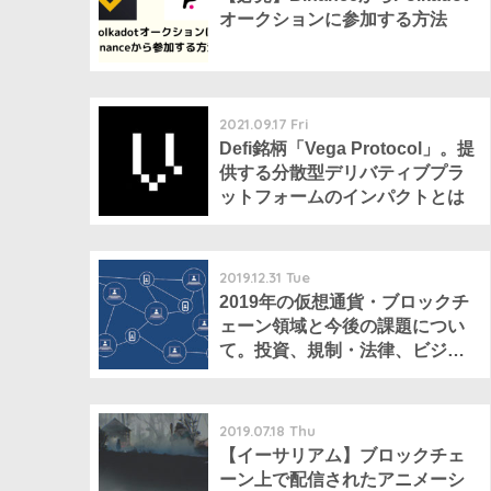
オークションに参加する方法
2021.09.17 Fri
Defi銘柄「Vega Protocol」。提
供する分散型デリバティブプラ
ットフォームのインパクトとは
2019.12.31 Tue
2019年の仮想通貨・ブロックチ
ェーン領域と今後の課題につい
て。投資、規制・法律、ビジネ
ス、技術はどう動いてきたか？
2019.07.18 Thu
【イーサリアム】ブロックチェ
ーン上で配信されたアニメーシ