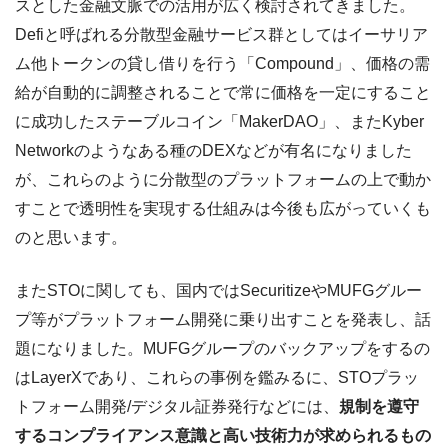
スとした金融文脈での活用が広く検討されてきました。
Defiと呼ばれる分散型金融サービス群としてはイーサリア
ム他トークンの貸し借りを行う「Compound」、価格の需
給が自動的に調整されることで常に価格を一定にすること
に成功したステーブルコイン「MakerDAO」、またKyber
Networkのようなある種のDEXなどが有名になりました
が、これらのように分散型のプラットフォームの上で動か
すことで透明性を実現する仕組みは今後も広がっていくも
のと思います。
またSTOに関しても、国内ではSecuritizeやMUFGグルー
プ等がプラットフォーム開発に乗り出すことを発表し、話
題になりました。MUFGグループのバックアップをするの
はLayerXであり、これらの事例を鑑みるに、STOプラッ
トフォーム開発/デジタル証券発行などには、
規制を遵守
するコンプライアンス意識と高い技術力が求められるもの