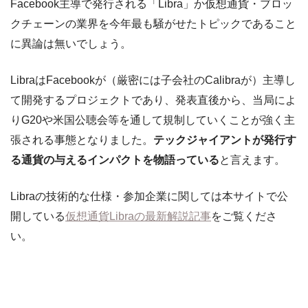
Facebook主導で発行される「Libra」か仮想通貨・ブロッ
クチェーンの業界を今年最も騒がせたトピックであること
に異論は無いでしょう。
LibraはFacebookが（厳密には子会社のCalibraが）主導し
て開発するプロジェクトであり、発表直後から、当局によ
りG20や米国公聴会等を通して規制していくことが強く主
張される事態となりました。
テックジャイアントが発行す
る通貨の与えるインパクトを物語っている
と言えます。
Libraの技術的な仕様・参加企業に関しては本サイトで公
開している
仮想通貨Libraの最新解説記事
をご覧くださ
い。