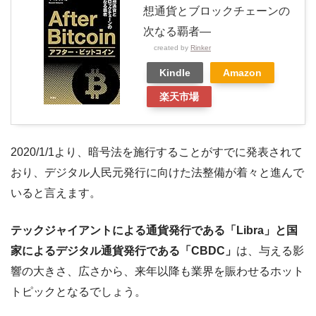
想通貨とブロックチェーンの
次なる覇者―
created by
Rinker
Kindle
Amazon
楽天市場
2020/1/1より、暗号法を施行することがすでに発表されて
おり、デジタル人民元発行に向けた法整備が着々と進んで
いると言えます。
テックジャイアントによる通貨発行である「Libra」と国
家によるデジタル通貨発行である「CBDC」
は、与える影
響の大きさ、広さから、来年以降も業界を賑わせるホット
トピックとなるでしょう。