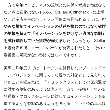
一方で今年は、ビジネスの規制との関係を考慮せねばなら
ない点に変化はないものの、StellarのCoincheckへの上場
や、経産省主催のハッカソン開催にも見られるように、
む
やみな規制でイノベーションの萌芽を摘むのではなく省庁
の垣根を超えて「イノベーションを妨げない適切な規制」
を試行錯誤していた痕跡が伺えました
（もっとも、Stellar
上場発表直後にトークンバーンが発表されたりと、その上
場審査に疑問がないわけではないですが）。
実際に昨年度までは、トークンを発行しないブロックチェ
ーンプロジェクトに関してすら規制の対象として見られて
いたことを鑑みれば、「アセットクラスとしての仮想通貨
に対する規制のありようは考える一方で、技術としての仮
想通貨・ブロックチェーンに対してはイノベーションを促
進するような規制のありようを考える」という今の流れは