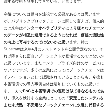
続する技術も登場してきている、と言えます。
今後については動向を注視する必要があるとは思います
が、パブリックブロックチェーンに関して言えば、個人的
には来年は
インターオペラビリティにより様々なチェーン
のデータが相互に運用できるようになれば、価値の流動性
の向上に寄与するのではないかと思います
。特に
Substrateは来年4月にテストネットを公開予定なので、そ
れ以降さらに面白いプロジェクトが登場するのではないか
と思っています。またエンタープライズ向けのサービスに
ついてですが、多くの企業にとってはブロックチェーンは
イノベーションとして認識されていることからも、今後も
本番環境での導入事例自体は増加していくものと思いま
す。一方で
PoCと本番環境での運用は似て非なるものであ
り、
導入を検討する企業にとっての
「安定したシステムを
まだ未成熟・不安定なブロックチェーンに永遠に代替する