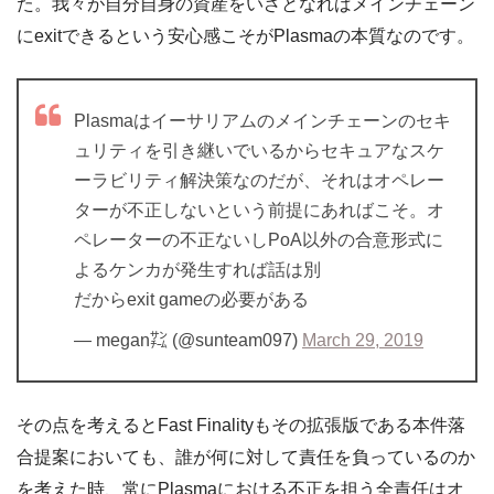
た。我々が自分自身の資産をいざとなればメインチェーン
にexitできるという安心感こそがPlasmaの本質なのです。
Plasmaはイーサリアムのメインチェーンのセキ
ュリティを引き継いでいるからセキュアなスケ
ーラビリティ解決策なのだが、それはオペレー
ターが不正しないという前提にあればこそ。オ
ペレーターの不正ないしPoA以外の合意形式に
よるケンカが発生すれば話は別
だからexit gameの必要がある
— megan㌠ (@sunteam097)
March 29, 2019
その点を考えるとFast Finalityもその拡張版である本件落
合提案においても、誰が何に対して責任を負っているのか
を考えた時、常にPlasmaにおける不正を担う全責任はオ