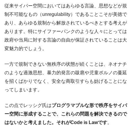
従来サイバー空間においてはあらゆる言論、思想などが規
制不可能なもの（unregulability）であることこそが美徳で
あり、あらゆる規制から解放されているべきとする考えが
あります。特にサイファーパンクのような人々にとっては
政府や当局に対する言論の自由が保証されていることは大
変魅力的でしょう。
一方で規制できない無秩序の状態が続くことは、ネオナチ
のような過激思想、暴力的発言の跋扈や児童ポルノの蔓延
を招くばかりでなく、安全な商取引すらも妨げることにな
ってしまいます。
この点でレッシグ氏は
プログラマブルな形で秩序をサイバ
ー空間に形成することで、これらの問題を解決できるので
はないかと考えました。それがCode is Lawです
。