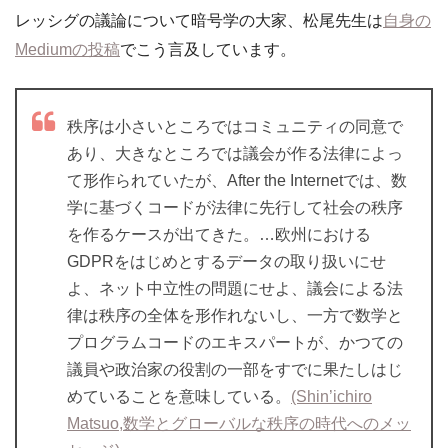
レッシグの議論について暗号学の大家、松尾先生は
自身の
Mediumの投稿
でこう言及しています。
秩序は小さいところではコミュニティの同意で
あり、大きなところでは議会が作る法律によっ
て形作られていたが、After the Internetでは、数
学に基づくコードが法律に先行して社会の秩序
を作るケースが出てきた。…欧州における
GDPRをはじめとするデータの取り扱いにせ
よ、ネット中立性の問題にせよ、議会による法
律は秩序の全体を形作れないし、一方で数学と
プログラムコードのエキスパートが、かつての
議員や政治家の役割の一部をすでに果たしはじ
めていることを意味している。
(Shin’ichiro
Matsuo,数学とグローバルな秩序の時代へのメッ