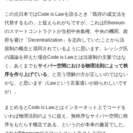
この点日本ではCode is Lawを語るとき「既存の成文法を
代替するもの」と捉えられがちですが、これはEthereum
のスマートコントラクトが当初中央集権、中央の機関、政
府を避け「Decentralization」を志向していたことから法
規制の概念と混同されているように思います。レッシグ氏
の議論を抑えた場合Code is Lawとは法規制の文脈ではな
く、あくまでも
サイバー空間における物理法則によって秩
序を作り上げている
、と言う理解の方が正しいのではない
かな、と思います（Lawという言葉遣いが紛らわしいです
が）。
まとめるとCode is Lawとはインターネット上でコードを
いわば物理法則のように捉え、無秩序なサイバー空間に秩
序をもたらす概念である、というのが本来の趣旨でした。