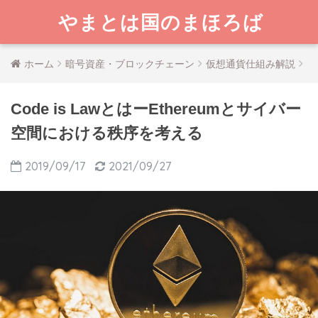
やまとは国のまほろば
ホーム
暗号資産・ブロックチェーン
仮想通貨仕組み解説
Code is LawとはーEthereumとサイバー
空間における秩序を考える
2019/09/17
2021/09/27