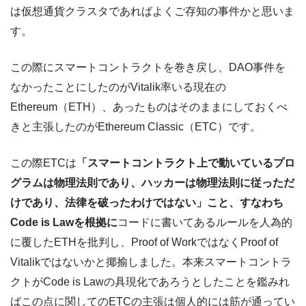
は仮想通貨クラスタであればよくご存知の事件かと思いま
す。
この際にスマートコントラクトを巻き戻し、DAO事件を
なかったことにしたのがVitalik率いる現在の
Ethereum（ETH）、あったものはそのままにしておくべ
きと主張したのがEthereum Classic（ETC）です。
この際ETCは
「スマートコントラクト上で動いているプロ
グラムは物理法則であり、ハッカーは物理法則に従っただ
けであり、法律を破ったわけではない」こと、すなわち
Code is Lawを根拠に
コードに書いてあるルールを人為的
に覆したETHを批判し、Proof of WorkではなくProof of
Vitalikではないかと揶揄しました。本来スマートコントラ
クトがCode is Lawの具現化であろうとしたことを鑑みれ
ばこの点に関してのETCの主張は個人的には筋が通ってい