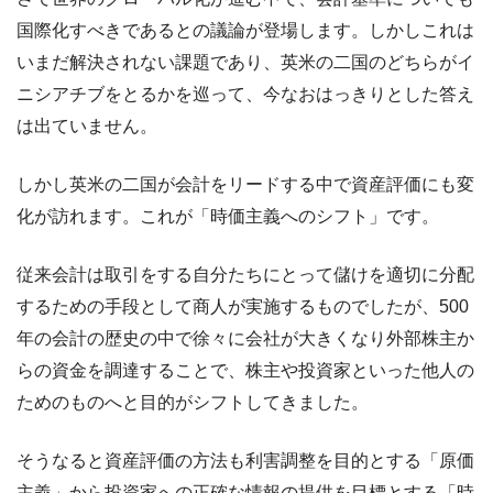
国際化すべきであるとの議論が登場します。しかしこれは
いまだ解決されない課題であり、英米の二国のどちらがイ
ニシアチブをとるかを巡って、今なおはっきりとした答え
は出ていません。
しかし英米の二国が会計をリードする中で資産評価にも変
化が訪れます。これが「時価主義へのシフト」です。
従来会計は取引をする自分たちにとって儲けを適切に分配
するための手段として商人が実施するものでしたが、500
年の会計の歴史の中で徐々に会社が大きくなり外部株主か
らの資金を調達することで、株主や投資家といった他人の
ためのものへと目的がシフトしてきました。
そうなると資産評価の方法も利害調整を目的とする「原価
主義」から投資家への正確な情報の提供を目標とする「時