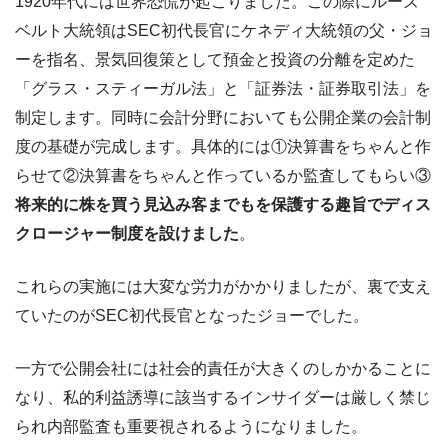
1920年代には世界恐慌が起こりました。この際にルーズ
ベルト大統領はSEC初代長官にケネディ大統領の父・ジョ
ーを指名、景気回復策として預金と投資の分離を定めた
「グラス・スティーガル法」と「証券法・証券取引法」を
制定します。同時に会計分野においても公開企業の会計制
度の基礎が完成します。具体的には①決算書をちゃんと作
らせて②決算書をちゃんと作っているか監査してもらい③
将来的に株を買う見込み客までもを保護する趣旨でディス
クロージャー制度を設けました
。
これらの実施には大変な労力がかかりましたが、裏で支え
ていたのがSEC初代長官となったジョーでした。
一方で公開会社には社会的責任が大きくのしかかることに
なり、私的利益誘導に該当するインサイダーは厳しく禁じ
られ内部監査も重要視されるようになりました。