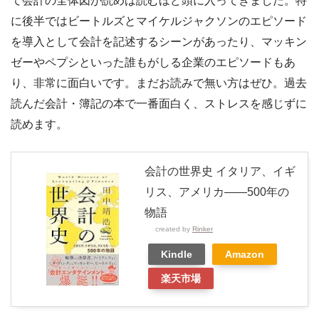
て会計の全体図が読めば読むほど頭に入ってきました。特
に後半ではビートルズとマイケルジャクソンのエピソード
を導入として会計を記述するシーンがあったり、マッキン
ゼーやペプシといった誰もがしる企業のエピソードもあ
り、非常に面白いです。まだお読みで無い方はぜひ。過去
読んだ会計・簿記の本で一番面白く、ストレスを感じずに
読めます。
会計の世界史 イタリア、イギ
リス、アメリカ――500年の
物語
created by
Rinker
Kindle
Amazon
楽天市場