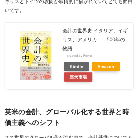
ギリスとドイツの攻防が叙情的に描かれていてとても面白
いです。
会計の世界史 イタリア、イギ
リス、アメリカ――500年の
物語
created by
Rinker
Kindle
Amazon
楽天市場
英米の会計、グローバル化する世界と時
価主義へのシフト
さて世界のグローバル化が進む中で、会計基準についても