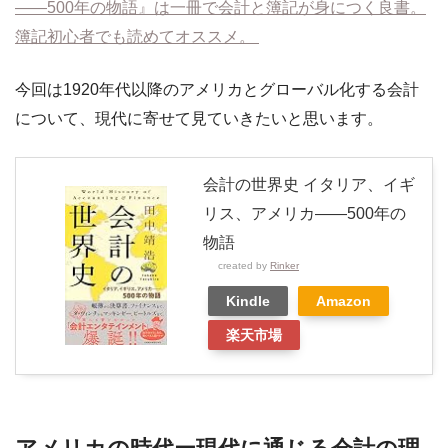
――500年の物語』は一冊で会計と簿記が身につく良書。
簿記初心者でも読めてオススメ。
今回は1920年代以降のアメリカとグローバル化する会計
について、現代に寄せて見ていきたいと思います。
会計の世界史 イタリア、イギ
リス、アメリカ――500年の
物語
created by
Rinker
Kindle
Amazon
楽天市場