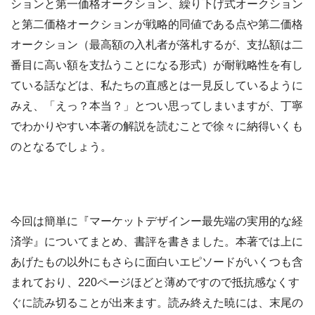
ションと第一価格オークション、繰り下げ式オークション
と第二価格オークションが戦略的同値である点や第二価格
オークション（最高額の入札者が落札するが、支払額は二
番目に高い額を支払うことになる形式）が耐戦略性を有し
ている話などは、私たちの直感とは一見反しているように
みえ、「えっ？本当？」とつい思ってしまいますが、丁寧
でわかりやすい本著の解説を読むことで徐々に納得いくも
のとなるでしょう。
今回は簡単に『マーケットデザインー最先端の実用的な経
済学』についてまとめ、書評を書きました。本著では上に
あげたもの以外にもさらに面白いエピソードがいくつも含
まれており、220ページほどと薄めですので抵抗感なくす
ぐに読み切ることが出来ます。読み終えた暁には、末尾の